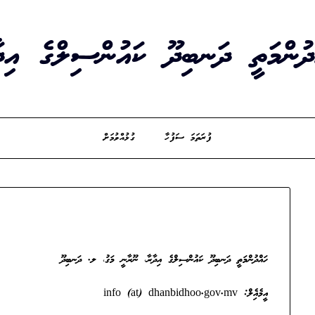
ދުންމަތީ ދަނބިދޫ ކައުންސިލްގެ އިދ
ފުރަތަމަ ސަފުހާ
ގުޅުއްވުމަށް
ހައްދުންމަތީ ދަނބިދޫ ކައުންސިލްގެ އިދާރާ، ނޫރާނީ މަގު، ލ. ދަނބިދޫ
އީމެއެިލް: info (at) dhanbidhoo.gov.mv