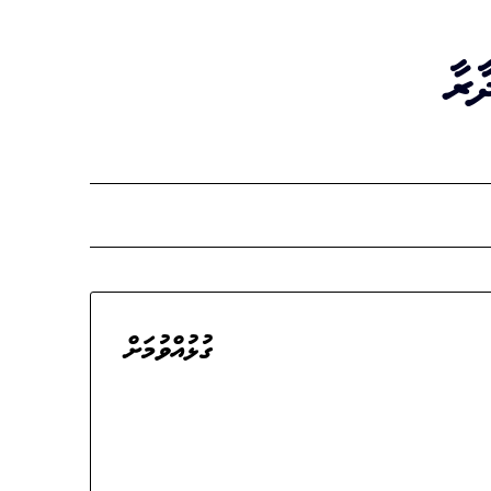
ާރާ
ގުޅުއްވުމަށް