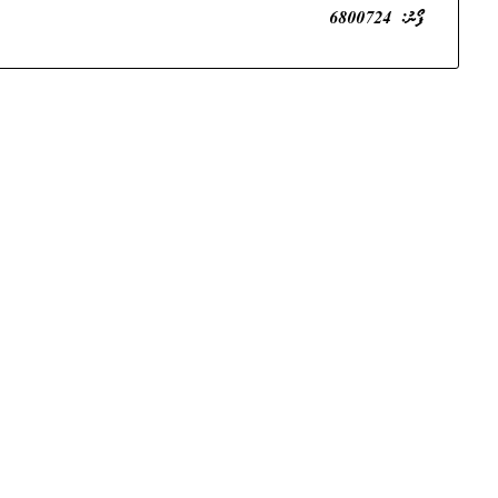
ފޯނު: 6800724